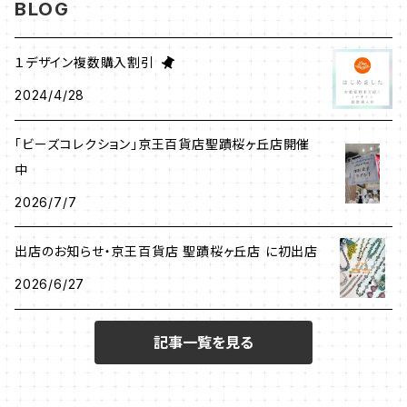
BLOG
ブローチ
イヤリング
清水理子
１デザイン複数購入割引
その他
2024/4/28
ヘアアクセサリー
リング
「ビーズコレクション」京王百貨店聖蹟桜ヶ丘店開催
メガネチェーン
中
ピアス
2026/7/7
出店のお知らせ・京王百貨店 聖蹟桜ヶ丘店 に初出店
2026/6/27
記事一覧を見る