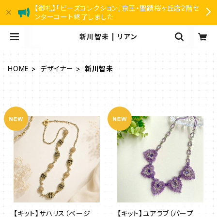
【御礼】「ビーズコレクション」京王・聖蹟桜ヶ丘店2階セ
ンターコート終了しました
新川智未 | リアン
HOME
デザイナー
新川智未
【キット】サハリス（ベージ
【キット】ユアラブ（パープ