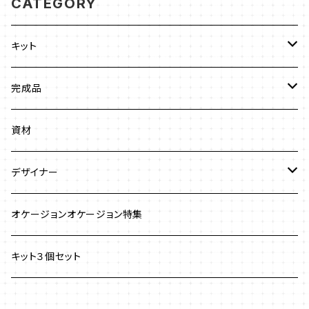
CATEGORY
キット
ビーズステッチ
完成品
ネックレス
ジュエリークロッシェ
ネックレス
資材
ストラップ
クロッシェ
ブレスレット
デザイナー
イヤリング
ワイヤーワーク
ピアス
澤田美子
オケージョンオケージョン特集
ブレスレット
ネックレス
チェインメイル
ブローチ
新川智未
キット３個セット
グラスコード
ワイヤーレースジュエリー
リング
塩川千映子