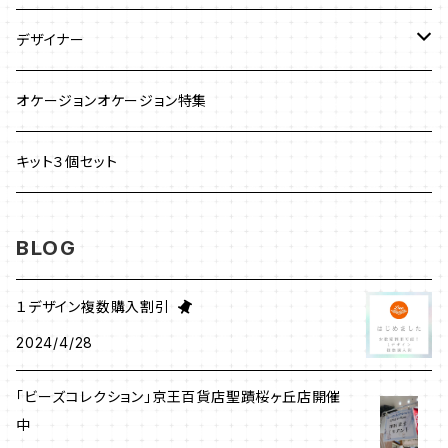
ストラップ
クロッシェ
ブレスレット
デザイナー
イヤリング
ワイヤーワーク
ピアス
澤田美子
オケージョンオケージョン特集
ブレスレット
ネックレス
チェインメイル
ブローチ
新川智未
キット３個セット
グラスコード
ワイヤーレースジュエリー
リング
塩川千映子
BLOG
ブローチ
イヤリング
清水理子
１デザイン複数購入割引
その他
2024/4/28
ヘアアクセサリー
リング
「ビーズコレクション」京王百貨店聖蹟桜ヶ丘店開催
メガネチェーン
中
ピアス