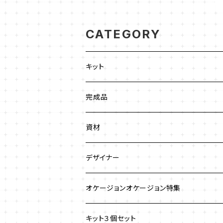
CATEGORY
キット
ビーズステッチ
完成品
ネックレス
ジュエリークロッシェ
ネックレス
資材
ストラップ
クロッシェ
ブレスレット
デザイナー
イヤリング
ワイヤーワーク
ピアス
澤田美子
オケージョンオケージョン特集
ブレスレット
ネックレス
チェインメイル
ブローチ
新川智未
キット３個セット