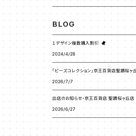
グラスコード
ワイヤーレースジュエリー
リング
塩川千映子
BLOG
ブローチ
イヤリング
清水理子
１デザイン複数購入割引
その他
ヘアアクセサリー
2024/4/28
リング
「ビーズコレクション」京王百貨店聖蹟桜ヶ
メガネチェーン
ピアス
2026/7/7
出店のお知らせ・京王百貨店 聖蹟桜ヶ丘店
2026/6/27