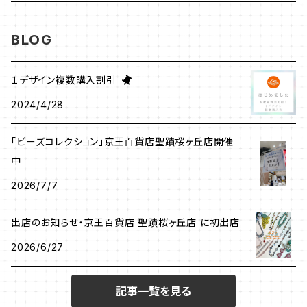
グラスコード
ワイヤーレースジュエリー
リング
塩川千映子
BLOG
ブローチ
イヤリング
清水理子
１デザイン複数購入割引
その他
2024/4/28
ヘアアクセサリー
リング
「ビーズコレクション」京王百貨店聖蹟桜ヶ丘店開催
メガネチェーン
中
ピアス
2026/7/7
出店のお知らせ・京王百貨店 聖蹟桜ヶ丘店 に初出店
2026/6/27
記事一覧を見る