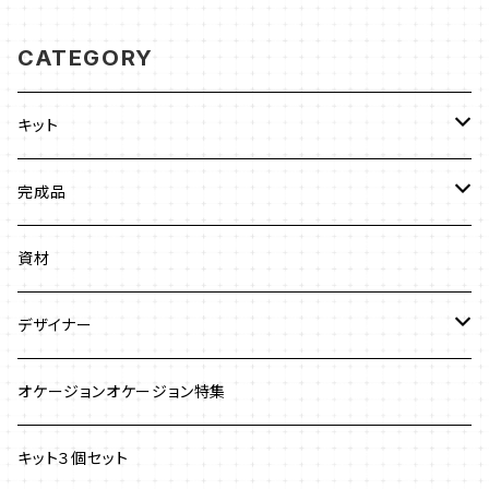
CATEGORY
キット
ビーズステッチ
完成品
ネックレス
ジュエリークロッシェ
ネックレス
資材
ストラップ
クロッシェ
ブレスレット
デザイナー
イヤリング
ワイヤーワーク
ピアス
澤田美子
オケージョンオケージョン特集
ブレスレット
ネックレス
チェインメイル
ブローチ
新川智未
キット３個セット