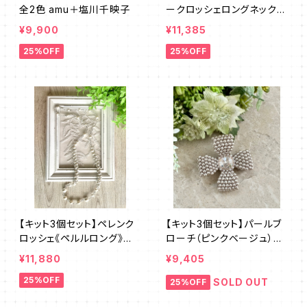
全2色 amu＋塩川千映子
ークロッシェロングネックレ
ス《ルント》クロ amu＋塩川
¥9,900
¥11,385
千映子 amu
25%OFF
25%OFF
【キット3個セット】ペレンク
【キット3個セット】パールブ
ロッシェ《ペルルロング》全2
ローチ（ピンクベージュ）澤
色 amu＋塩川千映子
田美子
¥11,880
¥9,405
25%OFF
SOLD OUT
25%OFF