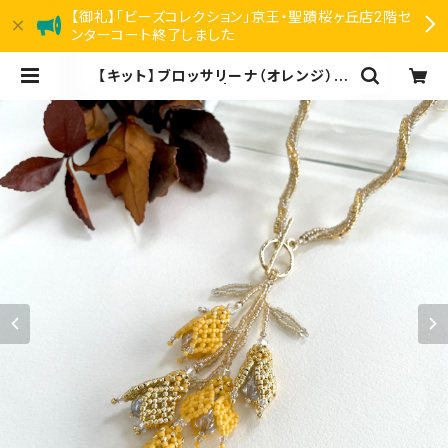
【御礼】「ビーズコレクション」京王・聖蹟桜ヶ丘店2階セ
ンターコート終了しました
【キット】ブロッサリーナ（オレンジ）新
川智未 | リアン