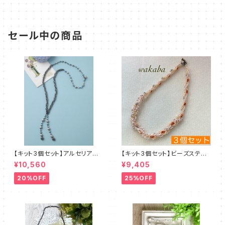
セール中の商品
【キット3個セット】アルセリア
【キット3個セット】ビーズステッ
新川智未
チキット・エクルー デザイン：
¥10,560
¥9,405
清水理子
20%OFF
25%OFF