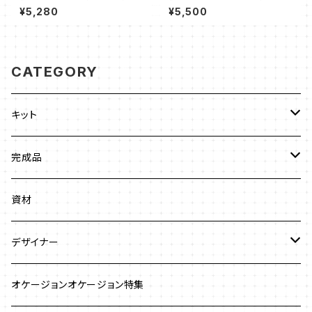
川智未
ブラウン）新川智未
¥5,280
¥5,500
CATEGORY
キット
ビーズステッチ
完成品
ネックレス
ジュエリークロッシェ
ネックレス
資材
ストラップ
クロッシェ
ブレスレット
デザイナー
イヤリング
ワイヤーワーク
ピアス
澤田美子
オケージョンオケージョン特集