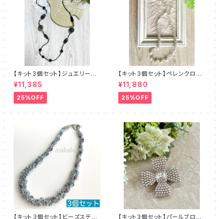
【キット3個セット】ジュエリーク
【キット3個セット】ペレンクロッ
ロッシェロングネックレス《ルン
シェ《ペルルロング》全2色 amu
¥11,385
¥11,880
ト》クロ amu＋塩川千映子 a
＋塩川千映子
mu
25%OFF
25%OFF
【キット３個セット】ビーズステッ
【キット3個セット】パールブロー