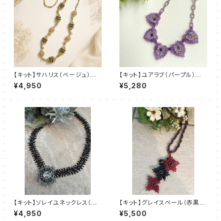
【キット】サハリス（ベージュ）新
【キット】ユアラブ（パープル）新
川智未
川智未
¥4,950
¥5,280
【キット】ソレイユネックレス（黒
【キット】グレイスベール（赤黒
系）澤田美子
系）澤田美子
¥4,950
¥5,500