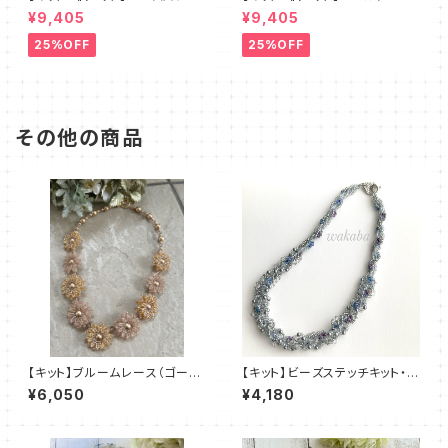
チキット・ブルーレース デザイ
チ（ピンクベージュ）澤田美子
¥9,405
¥9,405
ン：清水理子
25%OFF
25%OFF
その他の商品
【キット】ブルームレース（ゴール
【キット】ビーズステッチキット・ブ
ド系）澤田美子
ルーレース デザイン：清水理
¥6,050
¥4,180
子