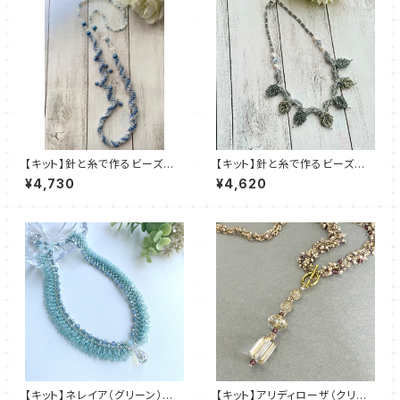
【キット】針と糸で作るビーズス
【キット】針と糸で作るビーズス
テッチキット「Ryou」清水理子
テッチキット「月華の葉（シルバ
¥4,730
¥4,620
ー）」清水理子
【キット】ネレイア（グリーン）新
【キット】アリディローザ（クリア