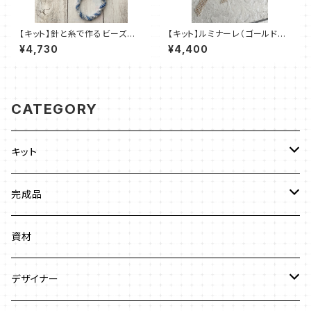
【キット】針と糸で作るビーズス
【キット】ルミナーレ（ゴールド系）
テッチキット「Ryou」清水理子
澤田美子
¥4,730
¥4,400
CATEGORY
キット
ビーズステッチ
完成品
ネックレス
ジュエリークロッシェ
ネックレス
資材
ストラップ
クロッシェ
ブレスレット
デザイナー