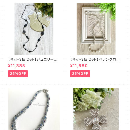
【キット3個セット】ジュエリーク
【キット3個セット】ペレンクロッ
ロッシェロングネックレス《ルン
シェ《ペルルロング》全2色 amu
¥11,385
¥11,880
ト》クロ amu＋塩川千映子 a
＋塩川千映子
mu
25%OFF
25%OFF