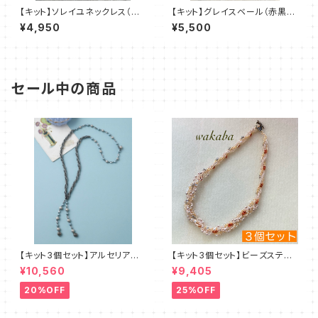
【キット】ソレイユネックレス（黒
【キット】グレイスベール（赤黒
系）澤田美子
系）澤田美子
¥4,950
¥5,500
セール中の商品
【キット3個セット】アルセリア
【キット3個セット】ビーズステッ
新川智未
チキット・エクルー デザイン：
¥10,560
¥9,405
清水理子
20%OFF
25%OFF