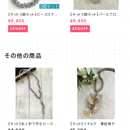
【キット３個セット】ビーズステッ
【キット3個セット】パールブロー
チキット・ブルーレース デザイ
チ（ピンクベージュ）澤田美子
¥9,405
¥9,405
ン：清水理子
25%OFF
25%OFF
その他の商品
【キット】糸と針で作るビーズス
【キット】イチョウ 澤田美子
テッチキット スミレ デザイ