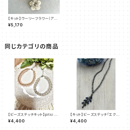
【キット】ウーリーフラワー（アイ
ボリー）新川智未
¥5,170
同じカテゴリの商品
【ビーズステッチキット】pitsi ピ
【キット】ビーズステッチ「エクラ・
ッツィ(2色)amu＋塩川千映子
ブルー」清水理子
¥4,400
¥4,400