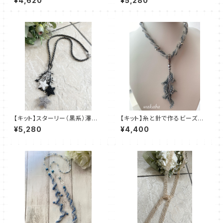
¥4,620
¥5,280
ン：清水理子
【キット】スターリー（黒系）澤田
【キット】糸と針で作るビーズス
美子
テッチキット ピセッロ（シルバ
¥5,280
¥4,400
ー） デザイン：清水理子