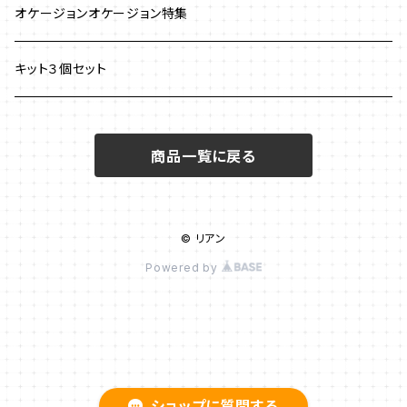
イヤリング
ワイヤーワーク
ピアス
澤田美子
オケージョンオケージョン特集
ブレスレット
ネックレス
チェインメイル
ブローチ
新川智未
キット３個セット
グラスコード
ワイヤーレースジュエリー
リング
塩川千映子
商品一覧に戻る
ブローチ
イヤリング
清水理子
その他
ヘアアクセサリー
© リアン
リング
Powered by
メガネチェーン
ピアス
ショップに質問する