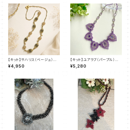
【キット】サハリス（ベージュ）新
【キット】ユアラブ（パープル）新
川智未
川智未
¥4,950
¥5,280