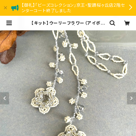
【御礼】「ビーズコレクション」京王・聖蹟桜ヶ丘店2階セ
ンターコート終了しました
【キット】ウーリーフラワー（アイボリ
ー）新川智未 | リアン