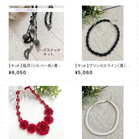
【キット】風月（シルバー系）澤田
【キット】プリンセスライン（黒）澤
美子
田美子
¥6,050
¥5,060