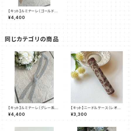
【キット】ルミナーレ（ゴールド系）
澤田美子
¥4,400
同じカテゴリの商品
【キット】ルミナーレ（グレー系）
【キット】ニードルケース（レオパ
澤田美子
ード）新川智未
¥4,400
¥3,300