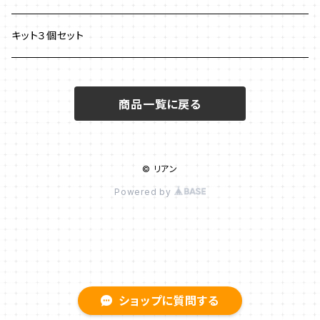
ブレスレット
ネックレス
チェインメイル
ブローチ
新川智未
キット３個セット
グラスコード
ワイヤーレースジュエリー
リング
塩川千映子
商品一覧に戻る
ブローチ
イヤリング
清水理子
その他
ヘアアクセサリー
© リアン
リング
Powered by
メガネチェーン
ピアス
ショップに質問する