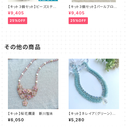
【キット３個セット】ビーズステッ
【キット3個セット】パールブロー
チキット・ブルーレース デザイ
チ（ピンクベージュ）澤田美子
¥9,405
¥9,405
ン：清水理子
25%OFF
25%OFF
その他の商品
【キット】桜花爛漫 新川智未
【キット】ネレイア（グリーン）新
川智未
¥6,050
¥5,280