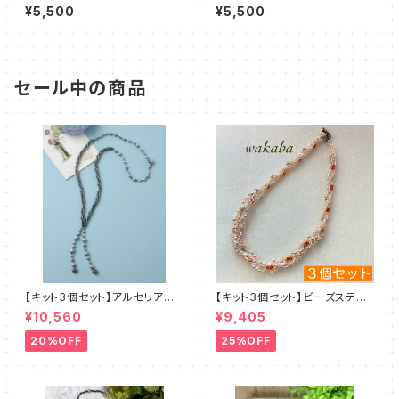
系）澤田美子
田美子
¥5,500
¥5,500
セール中の商品
【キット3個セット】アルセリア
【キット3個セット】ビーズステッ
新川智未
チキット・エクルー デザイン：
¥10,560
¥9,405
清水理子
20%OFF
25%OFF