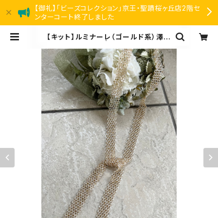
【御礼】「ビーズコレクション」京王・聖蹟桜ヶ丘店2階セ
ンターコート終了しました
【キット】ルミナーレ（ゴールド系）澤田
美子 | リアン