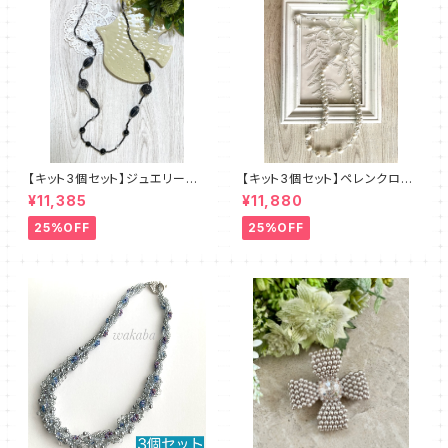
【キット3個セット】ジュエリーク
【キット3個セット】ペレンクロッ
ロッシェロングネックレス《ルン
シェ《ペルルロング》全2色 amu
¥11,385
¥11,880
ト》クロ amu＋塩川千映子 a
＋塩川千映子
mu
25%OFF
25%OFF