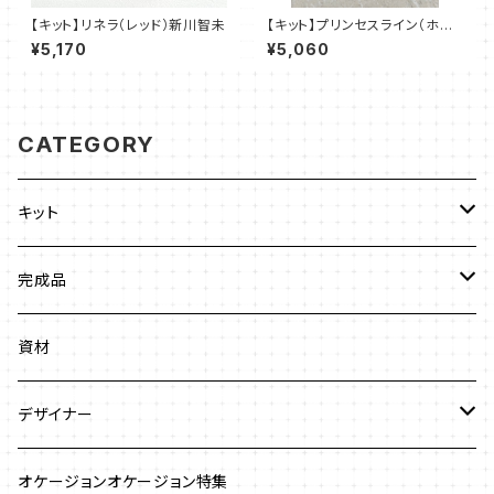
【キット】リネラ（レッド）新川智未
【キット】プリンセスライン（ホワ
イト）澤田美子
¥5,170
¥5,060
CATEGORY
キット
ビーズステッチ
完成品
ネックレス
ジュエリークロッシェ
ネックレス
資材
ストラップ
クロッシェ
ブレスレット
デザイナー
イヤリング
ワイヤーワーク
ピアス
澤田美子
オケージョンオケージョン特集