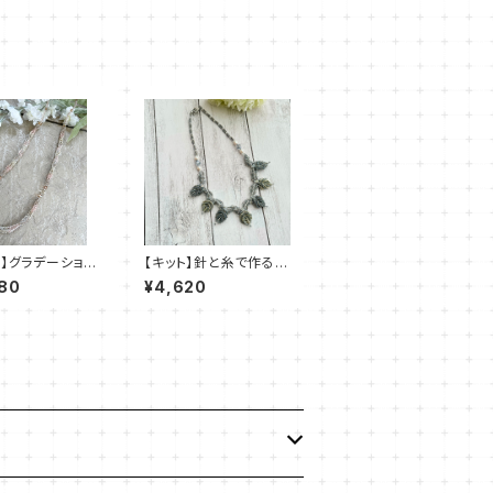
ト】グラデーション
【キット】針と糸で作るビ
レス（ピンク）澤田
ーズステッチキット「月
80
¥4,620
華の葉（シルバー）」清水
理子