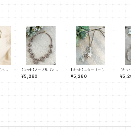
（ベー
【キット】ノーブルリン
【キット】スターリー（ゴ
【キッ
ク 澤田美子
ールド系）澤田美子
ネック
¥5,280
¥5,280
¥5,2
美子