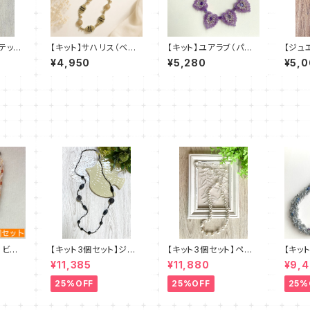
テッチ
【キット】サハリス（ベー
【キット】ユアラブ（パー
【ジュ
」清水理
ジュ）新川智未
プル）新川智未
キット】
¥4,950
¥5,280
¥5,
レンク
塩川
】ビー
【キット3個セット】ジュ
【キット3個セット】ペレ
【キッ
・エクル
エリークロッシェロング
ンクロッシェ《ペルルロ
ズステ
¥11,385
¥11,880
¥9,
清水理子
ネックレス《ルント》クロ
ング》全2色 amu＋塩
レース
amu＋塩川千映子 a
川千映子
理子
25%OFF
25%OFF
25%
mu