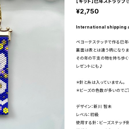
【キット】巳年ストラップ
¥2,750
International shipping 
ペヨーテステッチで作る巳年
裏面は表とは違う柄になりま
その年の干支の物を持ち歩く
レゼントにも♪
＊針と糸は入っていません。
＊ビーズの色数が多いのでご
デザイン：新川 智未
レベル：初級
使用する針：ビーズステッチ針