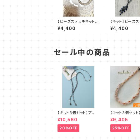
【ビーズステッチキット】
【キット】ビーズス
pitsi ピッツィ(2色)am
「エクラ・ブルー
¥4,400
¥4,400
u＋塩川千映子
子
セール中の商品
【キット3個セット】アル
【キット3個セット
セリア 新川智未
ズステッチキット
¥10,560
¥9,405
ー デザイン：
20%OFF
25%OFF