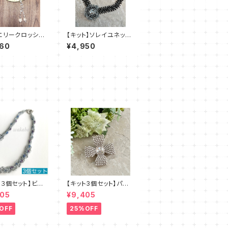
エリークロッシェ
【キット】ソレイユネック
《swing 》白 ぺ
レス（黒系）澤田美子
060
¥4,950
ロッシェ amu＋
千映子
ト３個セット】ビー
【キット3個セット】パー
ッチキット・ブルー
ルブローチ（ピンクベー
405
¥9,405
 デザイン：清水
ジュ）澤田美子
OFF
25%OFF