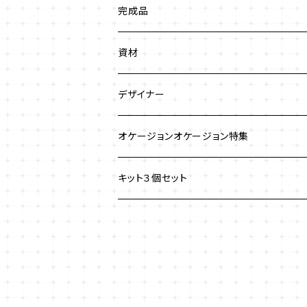
ビーズステッチ
完成品
ネックレス
ジュエリークロッシェ
ネックレス
資材
ストラップ
クロッシェ
ブレスレット
デザイナー
イヤリング
ワイヤーワーク
ピアス
澤田美子
オケージョンオケージョン特集
ブレスレット
ネックレス
チェインメイル
ブローチ
新川智未
キット３個セット
グラスコード
ワイヤーレースジュエリー
リング
塩川千映子
ブローチ
イヤリング
清水理子
その他
ヘアアクセサリー