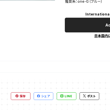
推奨糸：one-G（ブルー）
Internationa
Ad
日本国内
保存
シェア
LINE
ポスト