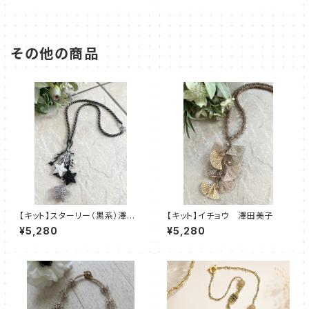
その他の商品
【キット】スターリー（黒系）澤田
【キット】イチョウ 澤田美子
美子
¥5,280
¥5,280