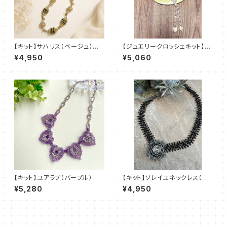
【キット】サハリス（ベージュ）新
【ジュエリークロッシェキット】《s
川智未
wing 》白 ぺレンクロッシェ am
¥4,950
¥5,060
u＋塩川千映子
【キット】ユアラブ（パープル）新
【キット】ソレイユネックレス（黒
川智未
系）澤田美子
¥5,280
¥4,950