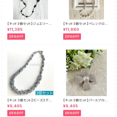
【キット3個セット】ジュエリーク
【キット3個セット】ペレンクロッ
ロッシェロングネックレス《ルン
シェ《ペルルロング》全2色 amu
¥11,385
¥11,880
ト》クロ amu＋塩川千映子 a
＋塩川千映子
mu
25%OFF
25%OFF
【キット３個セット】ビーズステッ
【キット3個セット】パールブロー
チキット・ブルーレース デザイ
チ（ピンクベージュ）澤田美子
¥9,405
¥9,405
ン：清水理子
25%OFF
25%OFF