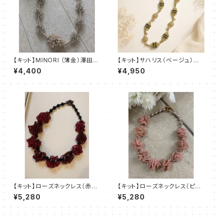
【キット】MINORI （薄金）澤田美
【キット】サハリス（ベージュ）新
子
川智未
¥4,400
¥4,950
【キット】ローズネックレス（赤
【キット】ローズネックレス（ピン
系）澤田美子
ク系）澤田美子
¥5,280
¥5,280