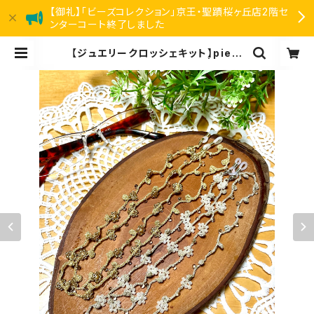
【御礼】「ビーズコレクション」京王・聖蹟桜ヶ丘店2階セ
ンターコート終了しました
【ジュエリークロッシェキット】pieni
（ピエニ）amu＋塩川千映子 | リアン