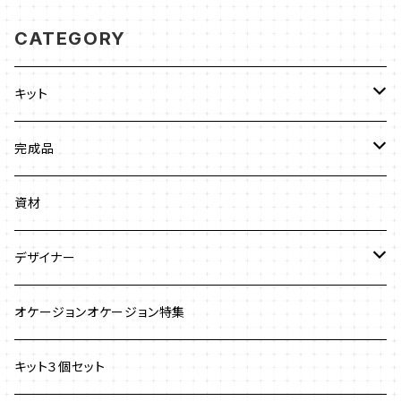
CATEGORY
キット
ビーズステッチ
完成品
ネックレス
ジュエリークロッシェ
ネックレス
資材
ストラップ
クロッシェ
ブレスレット
デザイナー
イヤリング
ワイヤーワーク
ピアス
澤田美子
オケージョンオケージョン特集
ブレスレット
ネックレス
チェインメイル
ブローチ
新川智未
キット３個セット