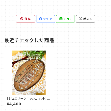
保存
シェア
LINE
ポスト
最近チェックした商品
【ジュエリークロッシェキット】pi
eni（ピエニ）amu＋塩川千映子
¥4,400