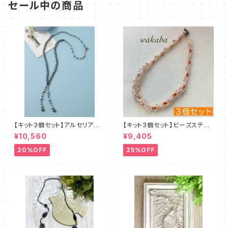
セール中の商品
【キット3個セット】アルセリア
【キット3個セット】ビーズステッ
新川智未
チキット・エクルー デザイン：
¥10,560
¥9,405
清水理子
20%OFF
25%OFF