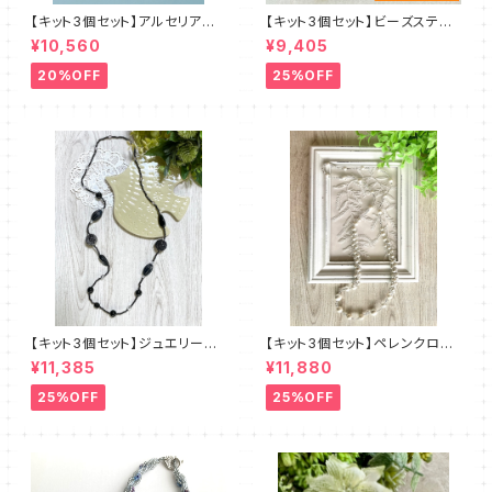
【キット3個セット】アルセリア
【キット3個セット】ビーズステッ
新川智未
チキット・エクルー デザイン：
¥10,560
¥9,405
清水理子
20%OFF
25%OFF
【キット3個セット】ジュエリーク
【キット3個セット】ペレンクロッ
ロッシェロングネックレス《ルン
シェ《ペルルロング》全2色 amu
¥11,385
¥11,880
ト》クロ amu＋塩川千映子 a
＋塩川千映子
mu
25%OFF
25%OFF