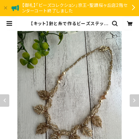
【御礼】「ビーズコレクション」京王・聖蹟桜ヶ丘店2階セ
ンターコート終了しました
【キット】針と糸で作るビーズステッチ
キット「月華の葉（ゴールド）」清水理
子 | リアン