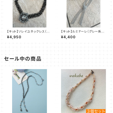
【キット】ソレイユネックレス（黒
【キット】ルミナーレ（グレー系）
系）澤田美子
澤田美子
¥4,950
¥4,400
セール中の商品