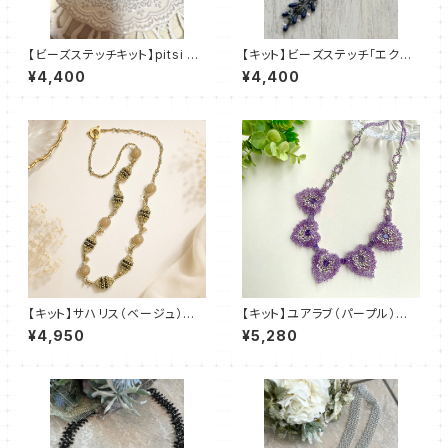
【ビーズステッチキット】pitsi ピ
【キット】ビーズステッチ「エクラ・
ッツィ(2色)amu＋塩川千映子
ブルー」清水理子
¥4,400
¥4,400
【キット】サハリス（ベージュ）新
【キット】ユアラブ（パープル）新
川智未
川智未
¥4,950
¥5,280