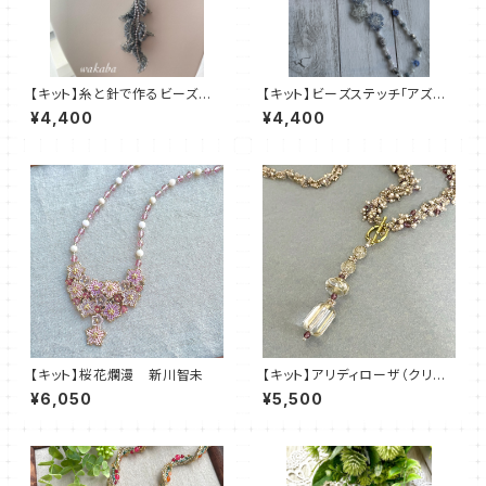
【キット】糸と針で作るビーズス
【キット】ビーズステッチ「アズレ
テッチキット ピセッロ（シルバ
ッタ・ネックレス」清水理子
¥4,400
¥4,400
ー） デザイン：清水理子
【キット】桜花爛漫 新川智未
【キット】アリディローザ（クリア
ブラウン）新川智未
¥6,050
¥5,500