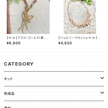
【キット】アマル（ゴールド）新川
【ジュエリークロッシェキット】ペ
智未
レンクロッシェ《SAKURA 》am
¥6,600
¥4,620
u＋塩川千映子
CATEGORY
キット
ビーズステッチ
完成品
ネックレス
ジュエリークロッシェ
ネックレス