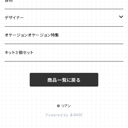
資材
ストラップ
クロッシェ
ブレスレット
デザイナー
イヤリング
ワイヤーワーク
ピアス
澤田美子
オケージョンオケージョン特集
ブレスレット
ネックレス
チェインメイル
ブローチ
新川智未
キット３個セット
グラスコード
ワイヤーレースジュエリー
リング
塩川千映子
商品一覧に戻る
ブローチ
イヤリング
清水理子
その他
ヘアアクセサリー
© リアン
リング
Powered by
メガネチェーン