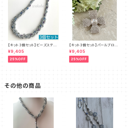
【キット３個セット】ビーズステッ
【キット3個セット】パールブロー
チキット・ブルーレース デザイ
チ（ピンクベージュ）澤田美子
¥9,405
¥9,405
ン：清水理子
25%OFF
25%OFF
その他の商品