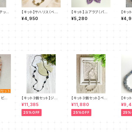
テッチ
【キット】サハリス（ベー
【キット】ユアラブ（パー
【キッ
」清水理
ジュ）新川智未
プル）新川智未
レス（
¥4,950
¥5,280
¥4,
】ビー
【キット3個セット】ジュ
【キット3個セット】ペレ
【キッ
・エクル
エリークロッシェロング
ンクロッシェ《ペルルロ
ズステ
¥11,385
¥11,880
¥9,
清水理子
ネックレス《ルント》クロ
ング》全2色 amu＋塩
レース
amu＋塩川千映子 a
川千映子
理子
25%OFF
25%OFF
25%
mu