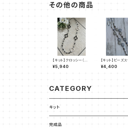
その他の商品
【キット】クロッシー（黒
【キット】ビーズス
系）澤田美子
「アズレッタ・ネッ
¥5,940
¥4,400
ス」清水理子
CATEGORY
キット
ビーズステッチ
完成品