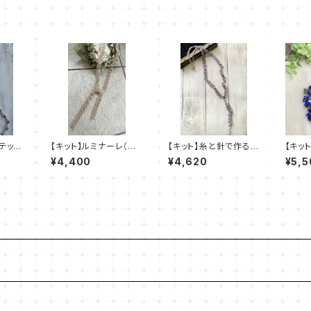
テッチ
【キット】ルミナーレ（ゴ
【キット】糸と針で作るビ
【キッ
クレ
ールド系）澤田美子
ーズステッチキット ス
ス）新
¥4,400
¥4,620
¥5,5
ミレ デザイン：清水理
子