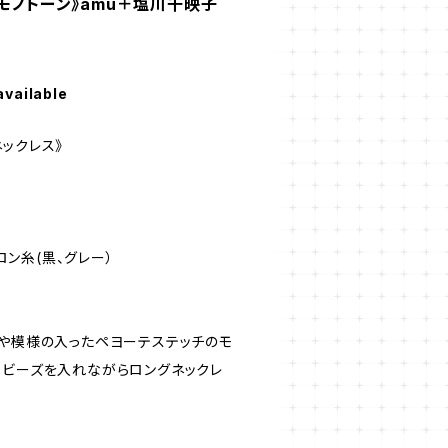
《モノトーン》amu＋塩川千映子
available
ックレス》
イロン糸(黒、グレー）
地や模様の入ったペヨーテステッチのモ
スビーズを入れながらロングネックレ