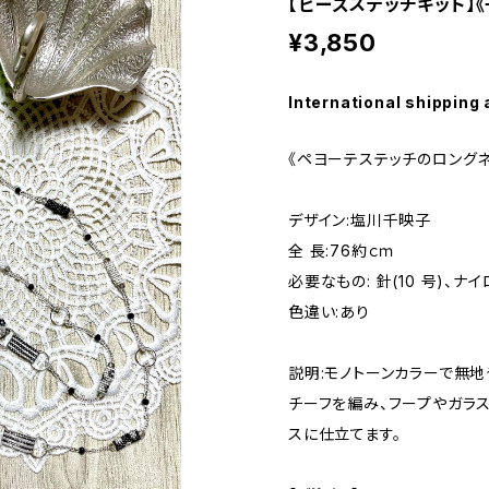
【ビーズステッチキット】
¥3,850
International shipping 
《ペヨーテステッチのロングネ
デザイン:塩川千映子
全 長:76約ｃｍ
必要なもの: 針(10 号)、ナ
色違い:あり
説明:モノトーンカラーで無
チーフを編み、フープやガラ
スに仕立てます。