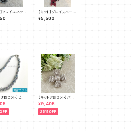
ト】ソレイユネック
【キット】グレイスベール
黒系）澤田美子
（赤黒系）澤田美子
950
¥5,500
ト３個セット】ビー
【キット3個セット】パー
ッチキット・ブルー
ルブローチ（ピンクベー
405
¥9,405
 デザイン：清水
ジュ）澤田美子
OFF
25%OFF