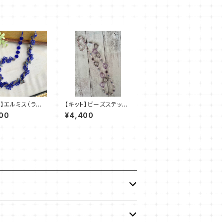
ト】エルミス（ラピ
【キット】ビーズステッチ
川智未
「ヴィオレッタ・ネックレ
00
¥4,400
ス」清水理子