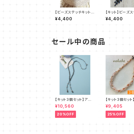
【ビーズステッチキット】
【キット】ビーズス
pitsi ピッツィ(2色)am
「エクラ・ブルー
¥4,400
¥4,400
u＋塩川千映子
子
セール中の商品
【キット3個セット】アル
【キット3個セット
セリア 新川智未
ズステッチキット
¥10,560
¥9,405
ー デザイン：
20%OFF
25%OFF