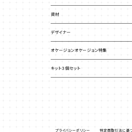
ネックレス
ジュエリークロッシェ
ネックレス
資材
ストラップ
クロッシェ
ブレスレット
デザイナー
イヤリング
ワイヤーワーク
ピアス
澤田美子
オケージョンオケージョン特集
ブレスレット
ネックレス
チェインメイル
ブローチ
新川智未
キット３個セット
グラスコード
ワイヤーレースジュエリー
リング
塩川千映子
ブローチ
イヤリング
清水理子
その他
ヘアアクセサリー
プライバシーポリシー
特定商取引法に基
リング