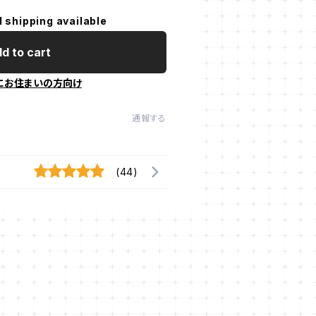
l shipping available
d to cart
にお住まいの方向け
通報する
(44)