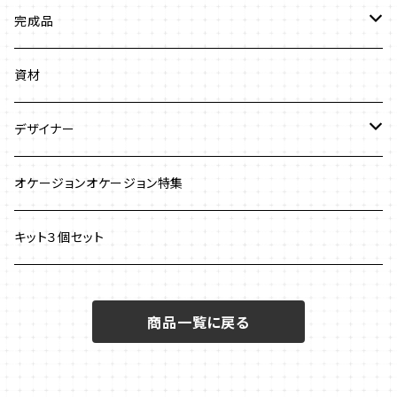
ビーズステッチ
完成品
ネックレス
ジュエリークロッシェ
ネックレス
資材
ストラップ
クロッシェ
ブレスレット
デザイナー
イヤリング
ワイヤーワーク
ピアス
澤田美子
オケージョンオケージョン特集
ブレスレット
ネックレス
チェインメイル
ブローチ
新川智未
キット３個セット
グラスコード
ワイヤーレースジュエリー
リング
塩川千映子
商品一覧に戻る
ブローチ
イヤリング
清水理子
その他