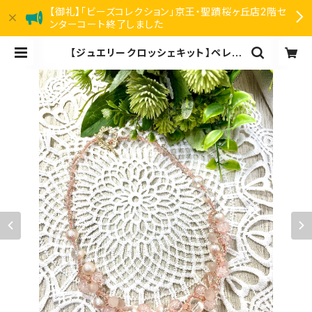
【御礼】「ビーズコレクション」京王・聖蹟桜ヶ丘店2階セ
ンターコート終了しました
【ジュエリークロッシェキット】ペレン
クロッシェ《SAKURA 》amu＋塩川
千映子 | リアン