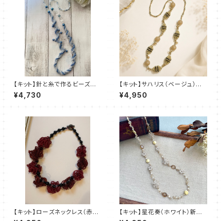
【キット】針と糸で作るビーズス
【キット】サハリス（ベージュ）新
テッチキット「Ryou」清水理子
川智未
¥4,730
¥4,950
【キット】ローズネックレス（赤
【キット】星花奏（ホワイト）新川
系）澤田美子
智未