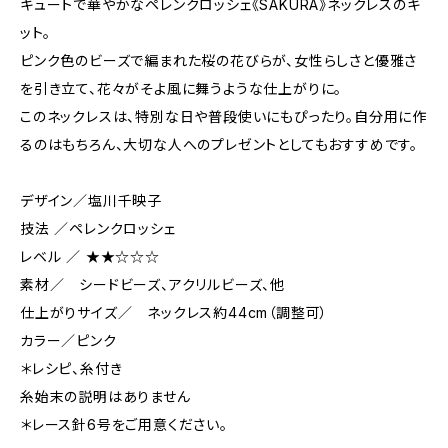
キュートで華やかなペレンクロッシェ《SAKURA》ネックレスのキ
ット。
ピンク色のビーズで編まれた桜の花びらが、女性らしさと優雅さ
を引き立て、花々がそよ風に舞うような仕上がりに。
このネックレスは、特別な日や普段使いにもぴったり。自分用に作
るのはもちろん、大切な人へのプレゼントとしてもおすすめです。
デザイン／塩川千映子
技法 ／ペレンクロッシェ
レベル ／ ★★☆☆☆
素材／ シードビーズ、アクリルビーズ、他
仕上がりサイズ／ ネックレス約44cm（調整可）
カラー／ピンク
＊レシピ、糸付き
糸始末の説明はありません
＊レース針6号をご用意ください。