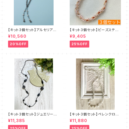
【キット3個セット】アルセリア
【キット3個セット】ビーズステッ
新川智未
チキット・エクルー デザイン：
¥10,560
¥9,405
清水理子
20%OFF
25%OFF
【キット3個セット】ジュエリーク
【キット3個セット】ペレンクロッ
ロッシェロングネックレス《ルン
シェ《ペルルロング》全2色 amu
¥11,385
¥11,880
ト》クロ amu＋塩川千映子 a
＋塩川千映子
mu
25%OFF
25%OFF