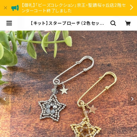
【御礼】「ビーズコレクション」京王・聖蹟桜ヶ丘店2階セ
ンターコート終了しました
【キット】スターブローチ（2色セット）
新川智未 | リアン