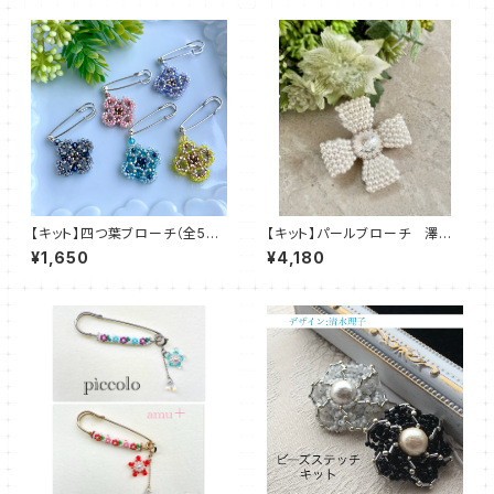
【キット】四つ葉ブローチ（全5
【キット】パールブローチ 澤田
色）新川智未
美子
¥1,650
¥4,180