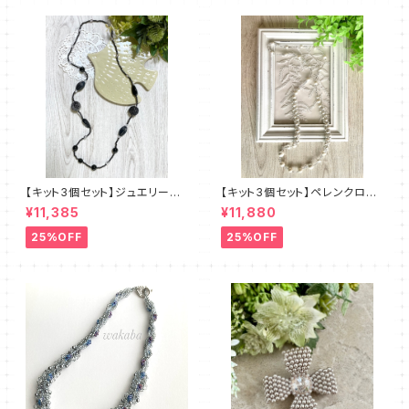
【キット3個セット】ジュエリーク
【キット3個セット】ペレンクロッ
ロッシェロングネックレス《ルン
シェ《ペルルロング》全2色 amu
¥11,385
¥11,880
ト》クロ amu＋塩川千映子 a
＋塩川千映子
mu
25%OFF
25%OFF