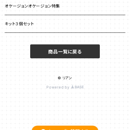
イヤリング
ワイヤーワーク
ピアス
澤田美子
オケージョンオケージョン特集
ブレスレット
ネックレス
チェインメイル
ブローチ
新川智未
キット３個セット
グラスコード
ワイヤーレースジュエリー
リング
塩川千映子
商品一覧に戻る
ブローチ
イヤリング
清水理子
その他
ヘアアクセサリー
© リアン
リング
Powered by
メガネチェーン
ピアス