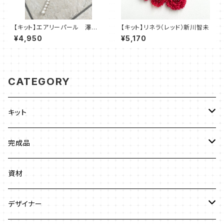
【キット】エアリーパール 澤田
【キット】リネラ（レッド）新川智未
美子
¥4,950
¥5,170
CATEGORY
キット
ビーズステッチ
完成品
ネックレス
ジュエリークロッシェ
ネックレス
資材
ストラップ
クロッシェ
ブレスレット
デザイナー