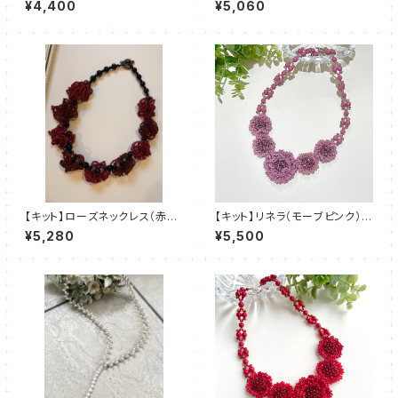
¥4,400
¥5,060
【キット】ローズネックレス（赤
【キット】リネラ（モーブピンク）新
系）澤田美子
川智未
¥5,280
¥5,500