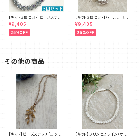
【キット３個セット】ビーズステッ
【キット3個セット】パールブロー
チキット・ブルーレース デザイ
チ（ピンクベージュ）澤田美子
¥9,405
¥9,405
ン：清水理子
25%OFF
25%OFF
その他の商品
【キット】ビーズステッチ「エクラ・
【キット】プリンセスライン（ホワ
シェル」清水理子
イト）澤田美子