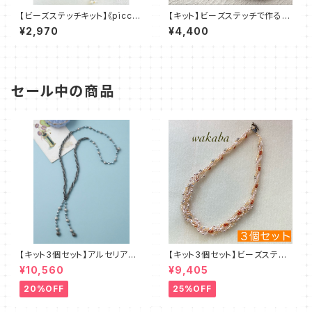
【ビーズステッチキット】《pìccol
【キット】ビーズステッチで作るお
oピッコロ》全2色 amu＋塩川千
花のブローチ・二個セット黒と
¥2,970
¥4,400
映子
白：清水理子
セール中の商品
【キット3個セット】アルセリア
【キット3個セット】ビーズステッ
新川智未
チキット・エクルー デザイン：
¥10,560
¥9,405
清水理子
20%OFF
25%OFF