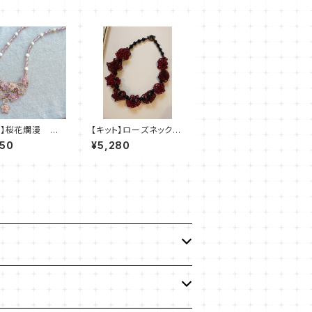
ト】桜花爛漫 新
【キット】ローズネックレ
未
ス（赤系）澤田美子
050
¥5,280