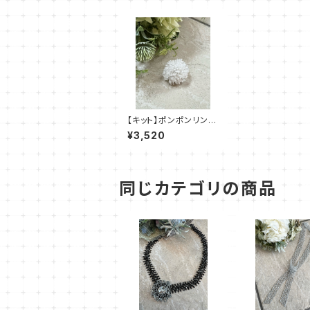
【キット】ポンポンリング
（クリスタル系）澤田美
¥3,520
子
同じカテゴリの商品