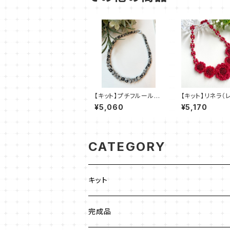
【キット】プチフルール
【キット】リネラ（
（黒系）澤田美子
新川智未
¥5,060
¥5,170
CATEGORY
キット
ビーズステッチ
完成品