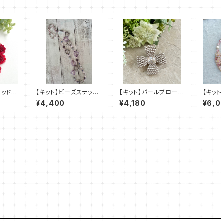
レッド）
【キット】ビーズステッチ
【キット】パールブローチ
【キッ
「ヴィオレッタ・ネックレ
（ピンクベージュ）澤田
川智
¥4,400
¥4,180
¥6,
ス」清水理子
美子