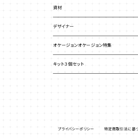
ネックレス
ジュエリークロッシェ
ネックレス
資材
ストラップ
クロッシェ
ブレスレット
デザイナー
イヤリング
ワイヤーワーク
ピアス
澤田美子
オケージョンオケージョン特集
ブレスレット
ネックレス
チェインメイル
ブローチ
新川智未
キット３個セット
グラスコード
ワイヤーレースジュエリー
リング
塩川千映子
ブローチ
イヤリング
清水理子
その他
ヘアアクセサリー
プライバシーポリシー
特定商取引法に基
リング