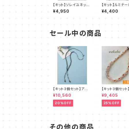
【キット】ソレイユネック
【キット】ルミナー
レス（黒系）澤田美子
レー系）澤田美
¥4,950
¥4,400
セール中の商品
【キット3個セット】アル
【キット3個セット
セリア 新川智未
ズステッチキット
¥10,560
¥9,405
ー デザイン：
20%OFF
25%OFF
その他の商品