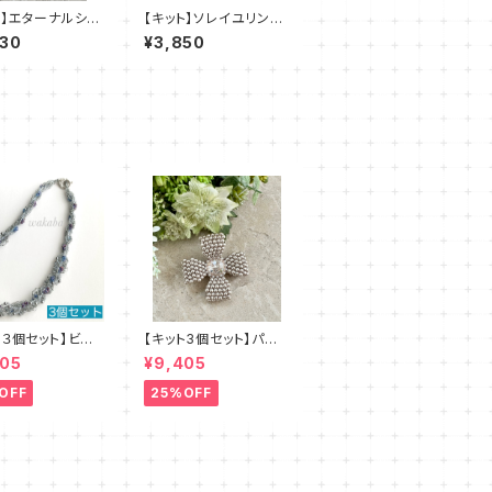
ト】エターナルシェ
【キット】ソレイユリング
澤田美子
（ピンク系）澤田美子
930
¥3,850
ト３個セット】ビー
【キット3個セット】パー
ッチキット・ブルー
ルブローチ（ピンクベー
405
¥9,405
 デザイン：清水
ジュ）澤田美子
OFF
25%OFF