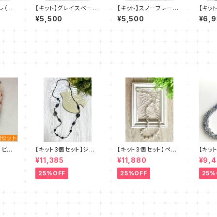
レ（グ
【キット】グレイスベール
【キット】スノーフレーク
【キッ
子
（赤黒系）澤田美子
（黒）澤田美子
ル 
¥5,500
¥5,500
¥6,
】ビー
【キット3個セット】ジュ
【キット3個セット】ペレ
【キッ
・エクル
エリークロッシェロング
ンクロッシェ《ペルルロ
ズステ
¥11,385
¥11,880
¥9,
清水理子
ネックレス《ルント》クロ
ング》全2色 amu＋塩
レース
amu＋塩川千映子 a
川千映子
理子
25%OFF
25%OFF
25%
mu