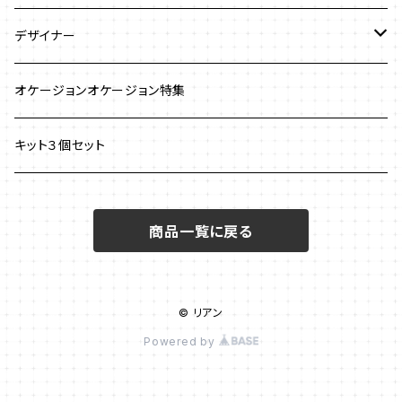
ストラップ
クロッシェ
ブレスレット
デザイナー
イヤリング
ワイヤーワーク
ピアス
澤田美子
オケージョンオケージョン特集
ブレスレット
ネックレス
チェインメイル
ブローチ
新川智未
キット３個セット
グラスコード
ワイヤーレースジュエリー
リング
塩川千映子
商品一覧に戻る
ブローチ
イヤリング
清水理子
その他
ヘアアクセサリー
© リアン
リング
Powered by
メガネチェーン
ピアス