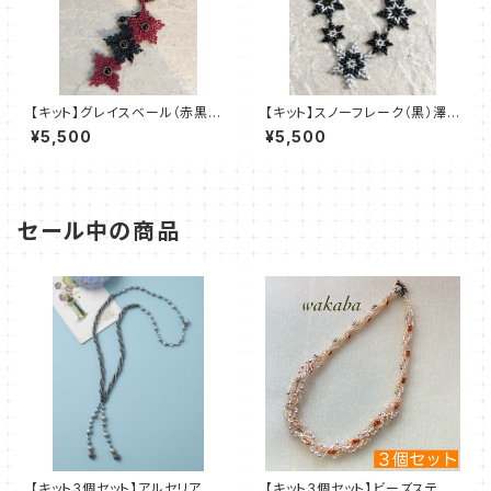
【キット】グレイスベール（赤黒
【キット】スノーフレーク（黒）澤
系）澤田美子
田美子
¥5,500
¥5,500
セール中の商品
【キット3個セット】アルセリア
【キット3個セット】ビーズステッ