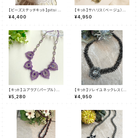
【ビーズステッチキット】pitsi ピ
【キット】サハリス（ベージュ）新
ッツィ(2色)amu＋塩川千映子
川智未
¥4,400
¥4,950
【キット】ユアラブ（パープル）新
【キット】ソレイユネックレス（黒
川智未
系）澤田美子
¥5,280
¥4,950