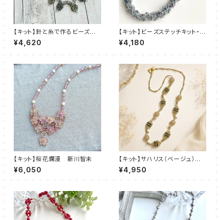
【キット】針と糸で作るビーズス
【キット】ビーズステッチキット・ブ
テッチキット「月華の葉（シルバ
ルーレース デザイン：清水理
¥4,620
¥4,180
ー）」清水理子
子
【キット】桜花爛漫 新川智未
【キット】サハリス（ベージュ）新
川智未
¥6,050
¥4,950