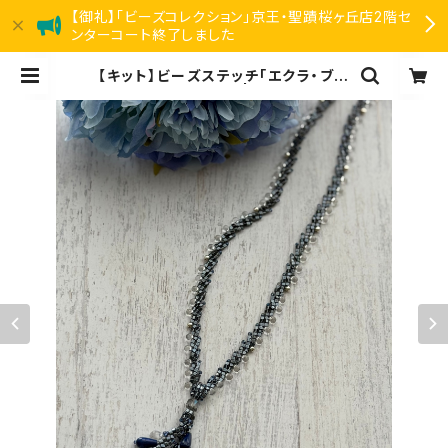
【御礼】「ビーズコレクション」京王・聖蹟桜ヶ丘店2階セ
ンターコート終了しました
【キット】ビーズステッチ「エクラ・ブル
ー」清水理子 | リアン