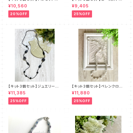
新川智未
チキット・エクルー デザイン：
¥10,560
¥9,405
清水理子
20%OFF
25%OFF
【キット3個セット】ジュエリーク
【キット3個セット】ペレンクロッ
ロッシェロングネックレス《ルン
シェ《ペルルロング》全2色 amu
¥11,385
¥11,880
ト》クロ amu＋塩川千映子 a
＋塩川千映子
mu
25%OFF
25%OFF