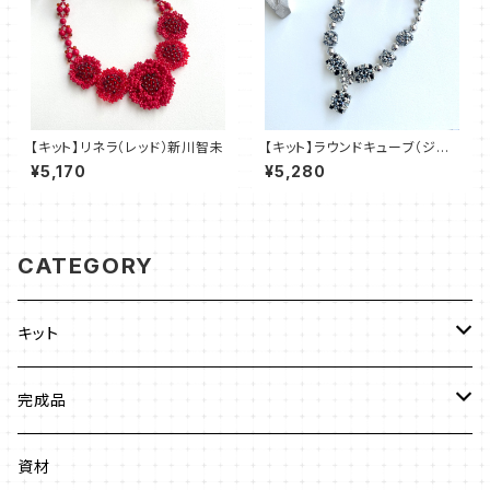
【キット】リネラ（レッド）新川智未
【キット】ラウンドキューブ（ジェッ
ト）新川智未
¥5,170
¥5,280
CATEGORY
キット
ビーズステッチ
完成品
ネックレス
ジュエリークロッシェ
ネックレス
資材