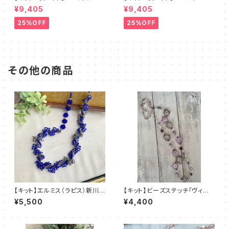
チキット・ブルーレース デザイ
チ（ピンクベージュ）澤田美子
¥9,405
¥9,405
ン：清水理子
25%OFF
25%OFF
その他の商品
【キット】エルミス（ラピス）新川
【キット】ビーズステッチ「ヴィオ
智未
レッタ・ネックレス」清水理子
¥5,500
¥4,400