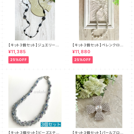
【キット3個セット】ジュエリーク
【キット3個セット】ペレンクロッ
ロッシェロングネックレス《ルン
シェ《ペルルロング》全2色 amu
¥11,385
¥11,880
ト》クロ amu＋塩川千映子 a
＋塩川千映子
mu
25%OFF
25%OFF
【キット３個セット】ビーズステッ
【キット3個セット】パールブロー