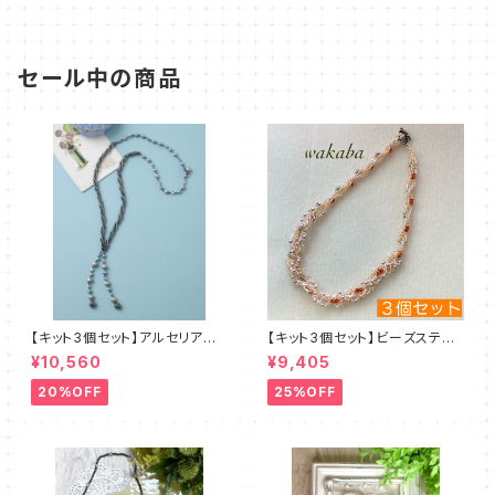
セール中の商品
【キット3個セット】アルセリア
【キット3個セット】ビーズステッ
新川智未
チキット・エクルー デザイン：
¥10,560
¥9,405
清水理子
20%OFF
25%OFF