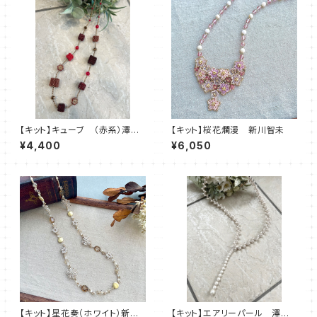
【キット】キューブ （赤系）澤田
【キット】桜花爛漫 新川智未
美子
¥4,400
¥6,050
【キット】星花奏（ホワイト）新川
【キット】エアリーパール 澤田