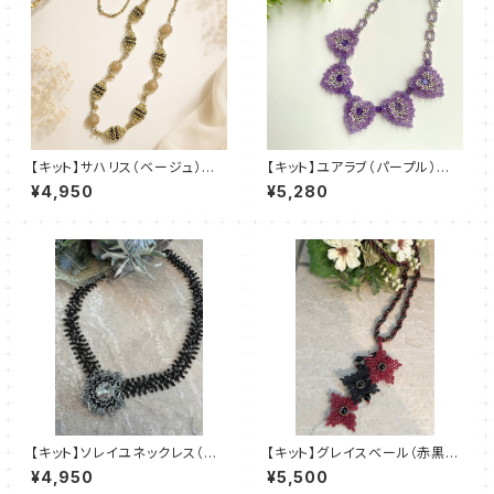
【キット】サハリス（ベージュ）新
【キット】ユアラブ（パープル）新
川智未
川智未
¥4,950
¥5,280
【キット】ソレイユネックレス（黒
【キット】グレイスベール（赤黒
系）澤田美子
系）澤田美子
¥4,950
¥5,500