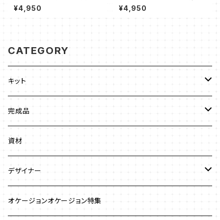
智未
美子
¥4,950
¥4,950
CATEGORY
キット
ビーズステッチ
完成品
ネックレス
ジュエリークロッシェ
ネックレス
資材
ストラップ
クロッシェ
ブレスレット
デザイナー
イヤリング
ワイヤーワーク
ピアス
澤田美子
オケージョンオケージョン特集