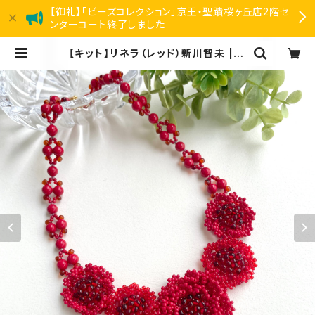
【御礼】「ビーズコレクション」京王・聖蹟桜ヶ丘店2階セ
ンターコート終了しました
【キット】リネラ（レッド）新川智未 | リ
アン